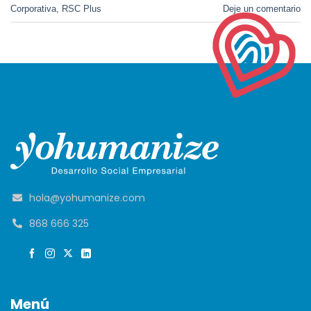
Corporativa
,
RSC Plus
Deje un comentario
hola@yohumanize.com
868 666 325
Menú