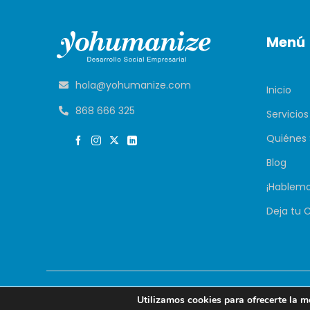
Menú
hola@yohumanize.com
Inicio
868 666 325
Servicios
Quiénes
Blog
¡Hablemo
Deja tu 
Yohumanize
© 
Utilizamos cookies para ofrecerte la m