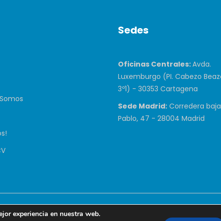
Sedes
Oficinas Centrales:
Avda.
Luxemburgo (PI. Cabezo Beaza
3º1) - 30353 Cartagena
 Somos
Sede Madrid:
Corredera baja
Pablo, 47 - 28004 Madrid
s!
CV
Todos Los Derechos Reservados. Diseñado y desarrollado por
y
ejor experiencia en nuestra web.