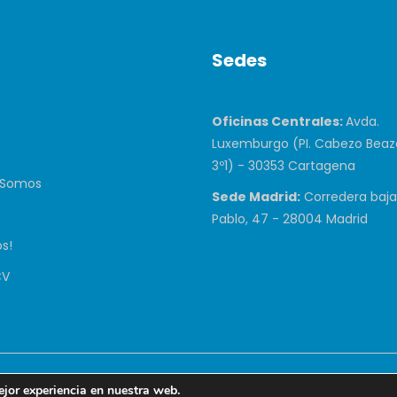
Sedes
Oficinas Centrales:
Avda.
Luxemburgo (PI. Cabezo Beaza
3º1) - 30353 Cartagena
 Somos
Sede Madrid:
Corredera baja
Pablo, 47 - 28004 Madrid
s!
CV
Todos Los Derechos Reservados. Diseñado y desarrollado por
y
ejor experiencia en nuestra web.