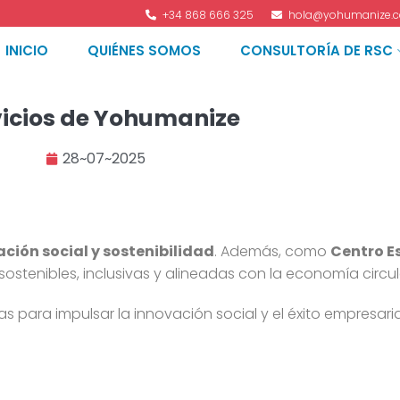
+34 868 666 325
hola@yohumanize.
INICIO
QUIÉNES SOMOS
CONSULTORÍA DE RSC
vicios de Yohumanize
28~07~2025
ción social y sostenibilidad
. Además, como
Centro E
tenibles, inclusivas y alineadas con la economía circula
ara impulsar la innovación social y el éxito empresarial