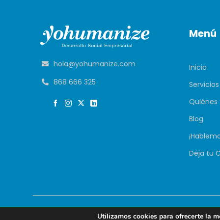
Menú
hola@yohumanize.com
Inicio
868 666 325
Servicios
Quiénes
Blog
¡Hablemo
Deja tu 
Yohumanize
© 
Utilizamos cookies para ofrecerte la m