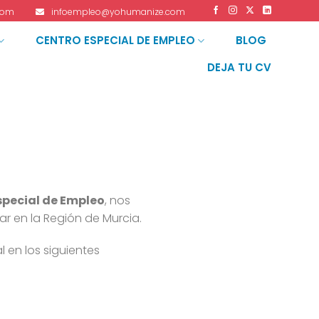
com
infoempleo@yohumanize.com
CENTRO ESPECIAL DE EMPLEO
BLOG
DEJA TU CV
special de Empleo
, nos
r en la Región de Murcia.
 en los siguientes