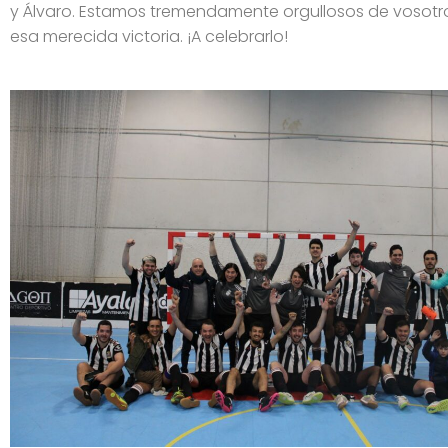
y Álvaro. Estamos tremendamente orgullosos de vosotros
esa merecida victoria. ¡A celebrarlo!